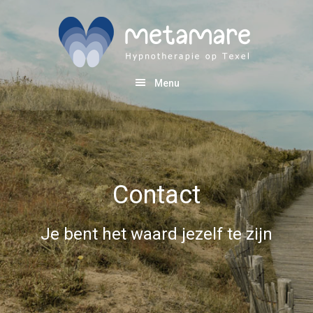
Spring
Door
Spring
naar
naar
naar
de
de
de
hoofdnavigatie
hoofd
eerste
Menu
inhoud
sidebar
Contact
Je bent het waard jezelf te zijn